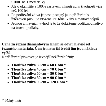
i 100L na 1 metr délky.
Jde o okamžité a 100% zastavení vlhnutí zdí s životností více
než 100 let.
Po podřezání zdiva je postup stejný jako při řezání s
řetězovou pilou: je vložena PE fólie, klíny a maltová výplň.
Jednou z hlavních výhod je to že dokážeme podříznout zdivo
na úrovni podlahy.
Cena za řezání diamantovým lanem se odvíjí hlavně od
řezaného materiálu. Čím je materiál tvrdší tím jsou náklady
vyšší.
Např. řezání pískovce je levnější než řezání žuly
Tloušťka zdiva 30 cm = 60 € bm *
Tloušťka zdiva 45 cm = 70 € bm *
Tloušťka zdiva 60 cm = 80 € bm *
Tloušťka zdiva 80 cm = 90 € bm *
Tloušťka zdiva 95 cm = 120 € bm *
.
* běžný metr