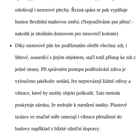
odolávají i nerezové plechy. Řezná spára se pak vyplňuje
hustou flexibilní maltovou směsí. (Nepoužíváme pur pěnu! -
nakolik je ideálním domovem pro mravenčí kolonie)
Díky motorové pile lze podříznutím ošetřit všechny zdi, i
štítové, sousedící s jiným objektem, stačí totiž přístup ke zdi z
jedné strany. Při správném postupu podřezávání zdiva je
vyloučeno jakékoliv sedání, řez neprovázejí žádné otřesy a
vibrace, které by mohly objekt poškodit. Tato metoda
poskytuje záruku, že nedojde k narušení statiky. Plastové
izolace ve značné míře omezují i vibrace přenášené do
budovy například z blízké silniční dopravy.