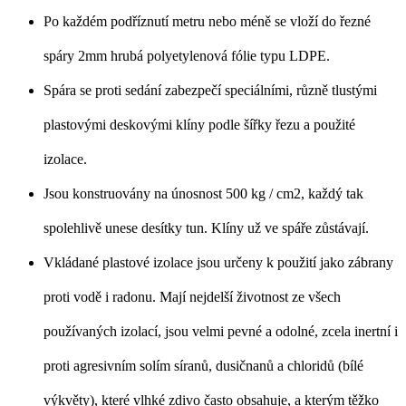
Po každém podříznutí metru nebo méně se vloží do řezné
spáry 2mm hrubá polyetylenová fólie typu LDPE.
Spára se proti sedání zabezpečí speciálními, různě tlustými
plastovými deskovými klíny podle šířky řezu a použité
izolace.
Jsou konstruovány na únosnost 500 kg / cm2, každý tak
spolehlivě unese desítky tun. Klíny už ve spáře zůstávají.
Vkládané plastové izolace jsou určeny k použití jako zábrany
proti vodě i radonu. Mají nejdelší životnost ze všech
používaných izolací, jsou velmi pevné a odolné, zcela inertní i
proti agresivním solím síranů, dusičnanů a chloridů (bílé
výkvěty), které vlhké zdivo často obsahuje, a kterým těžko