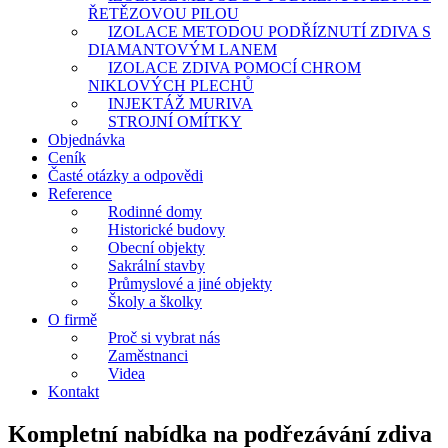
ŘETĚZOVOU PILOU
IZOLACE METODOU PODŘÍZNUTÍ ZDIVA S
DIAMANTOVÝM LANEM
IZOLACE ZDIVA POMOCÍ CHROM
NIKLOVÝCH PLECHŮ
INJEKTÁŽ MURIVA
STROJNÍ OMÍTKY
Objednávka
Ceník
Časté otázky a odpovědi
Reference
Rodinné domy
Historické budovy
Obecní objekty
Sakrální stavby
Průmyslové a jiné objekty
Školy a školky
O firmě
Proč si vybrat nás
Zaměstnanci
Videa
Kontakt
Kompletní nabídka na podřezávání zdiva