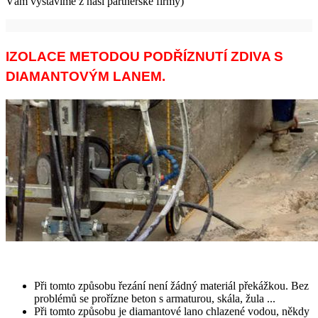
Vám vystavíme z naší partnerské firmy)
IZOLACE METODOU PODŘÍZNUTÍ ZDIVA S
DIAMANTOVÝM LANEM.
Při tomto způsobu řezání není žádný materiál překážkou. Bez
problémů se prořízne beton s armaturou, skála, žula ...
Při tomto způsobu je diamantové lano chlazené vodou, někdy