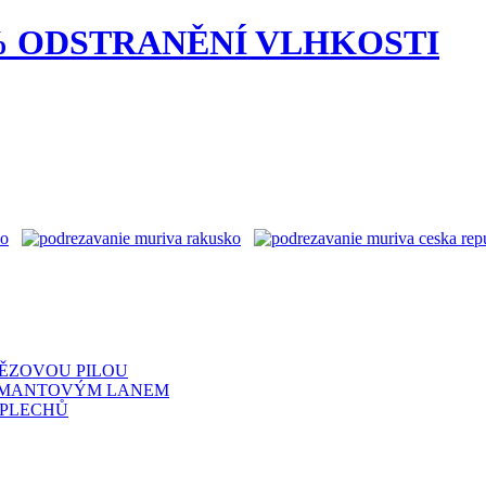
0% ODSTRANĚNÍ VLHKOSTI
TĚZOVOU PILOU
IAMANTOVÝM LANEM
 PLECHŮ