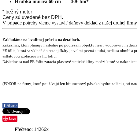
Hrúbka muriva 60 cm = 30€ bm*
* bežný meter
Ceny sú uvedené bez DPH.
V prípade potreby vieme vystaviť daňový doklad z našej druhej fir
Zakladáme na kvalitnej práci a na detailoch.
Zákazníci, ktorí plánujú následne po podrezaní objektu riešiť vodorovnú hydroiz
PE fólia, ktorá sa vkladá do reznej škáry je velmi pevná a tuhá, nedá sa ohnúť a
asflatovou izoláciou na PE fóliu.
Následne sa nad PE fóliu zarazia plastové statické kliny medzi ktoré sa nakoniec 
(POZOR na firmy, ktoré používajú len bitumenový pás ako hydroizoláciu, pri na
f
Share
Save
Přečteno:
14266
x