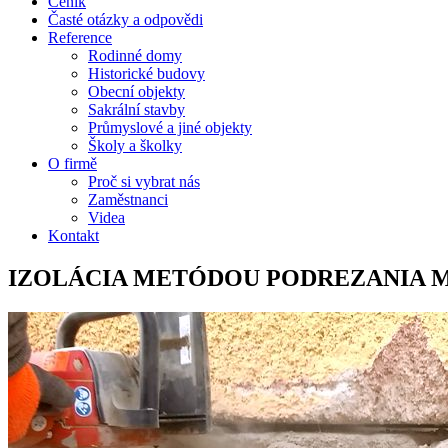
Ceník
Časté otázky a odpovědi
Reference
Rodinné domy
Historické budovy
Obecní objekty
Sakrální stavby
Průmyslové a jiné objekty
Školy a školky
O firmě
Proč si vybrat nás
Zaměstnanci
Videa
Kontakt
IZOLÁCIA METÓDOU PODREZANIA M