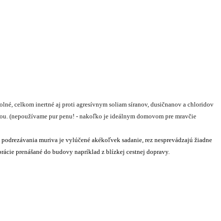
olné, celkom inertné aj proti agresívnym soliam síranov, dusičnanov a chloridov
esou. (nepoužívame pur penu! - nakoľko je ideálnym domovom pre mravčie
upe podrezávania muriva je vylúčené akékoľvek sadanie, rez nesprevádzajú žiadne
brácie prenášané do budovy napríklad z blízkej cestnej dopravy.