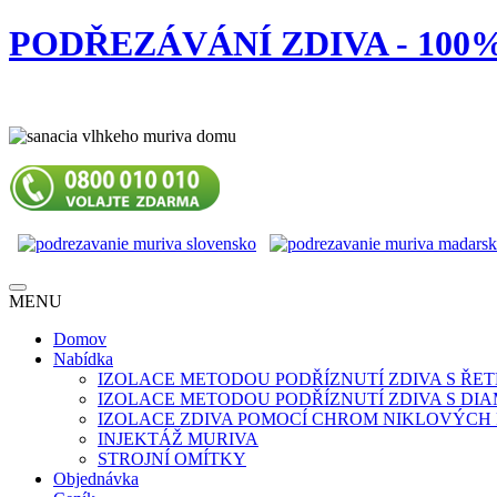
PODŘEZÁVÁNÍ ZDIVA - 10
MENU
Domov
Nabídka
IZOLACE METODOU PODŘÍZNUTÍ ZDIVA S ŘE
IZOLACE METODOU PODŘÍZNUTÍ ZDIVA S D
IZOLACE ZDIVA POMOCÍ CHROM NIKLOVÝCH
INJEKTÁŽ MURIVA
STROJNÍ OMÍTKY
Objednávka