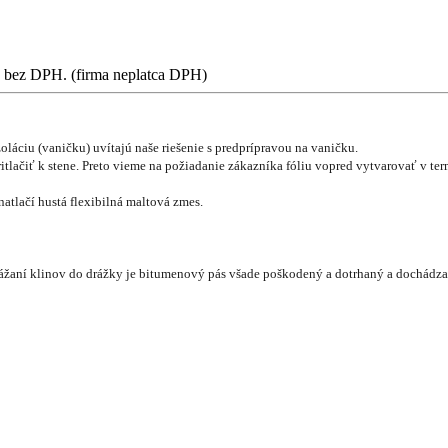
my bez DPH. (firma neplatca DPH)
oláciu (vaničku) uvítajú naše riešenie s predprípravou na vaničku.
 pritlačiť k stene. Preto vieme na požiadanie zákazníka fóliu vopred vytvarovať v 
natlačí hustá flexibilná maltová zmes.
rážaní klinov do drážky je bitumenový pás všade poškodený a dotrhaný a dochádz