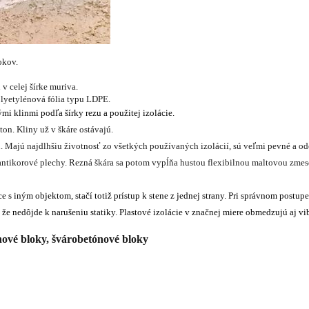
okov.
v celej šírke muriva.
lyetylénová fólia typu LDPE.
i klinmi podľa šírky rezu a použitej izolácie.
ton. Kliny už v škáre ostávajú.
u. Majú najdlhšiu životnosť zo všetkých používaných izolácií, sú veľmi pevné a od
j antikorové plechy. Rezná škára sa potom vypĺňa hustou flexibilnou maltovou zm
e s iným objektom, stačí totiž prístup k stene z jednej strany. Pri správnom post
 že nedôjde k narušeniu statiky. Plastové izolácie v značnej miere obmedzujú aj vi
nové bloky, švárobetónové bloky