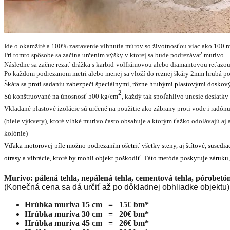
Ide o okamžité a 100% zastavenie vlhnutia múrov so životnosťou viac ako 100 r
Pri tomto spôsobe sa začína určením výšky v ktorej sa bude podrezávať murivo.
Následne sa začne rezať drážka s karbid-volfrámovou alebo diamantovou reťazou 
Po každom podrezanom metri alebo menej sa vloží do reznej škáry 2mm hrubá po
Škára sa proti sadaniu zabezpečí špeciálnymi, rôzne hrubými plastovými doskovým
2
Sú konštruované na únosnosť 500 kg/cm
, každý tak spoľahlivo unesie desiatky 
Vkladané plastové izolácie sú určené na použitie ako zábrany proti vode i radón
(biele výkvety), ktoré vlhké murivo často obsahuje a ktorým ťažko odolávajú a
kolónie
)
Vďaka motorovej píle možno podrezaním ošetriť všetky steny, aj štítové, susediac
otrasy a vibrácie, ktoré by mohli objekt poškodiť. Táto metóda poskytuje záruku,
Murivo: pálená tehla, nepálená tehla, cementová tehla, pórobetó
(Konečná cena sa dá určiť až po dôkladnej obhliadke objektu)
Hrúbka muriva 15 cm = 15€ bm*
Hrúbka muriva 30 cm = 20€ bm*
Hrúbka muriva 45 cm = 26€ bm*