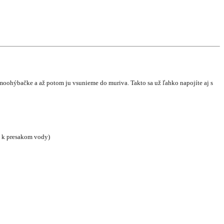
termoohýbačke a až potom ju vsunieme do muriva. Takto sa už ľahko napojíte aj s
a k presakom vody)