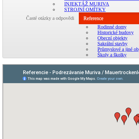
INJEKTÁŽ MURIVA
STROJNÍ OMÍTKY
Časté otázky a odpovědi
Reference
Rodinné domy
Historické budovy
Obecní objekty
Sakrální stavby
Průmyslové a jiné ob
Školy a školky