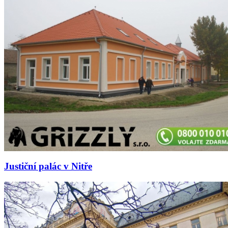
Justiční palác v Nitře