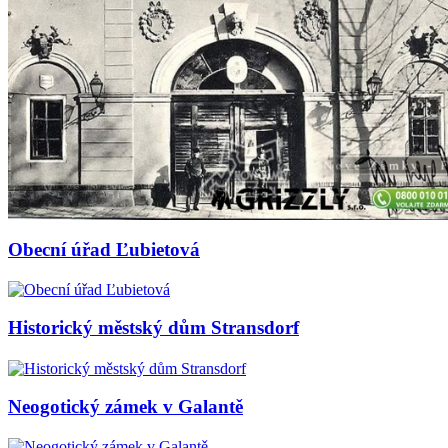
Obecní úřad Ľubietová
Historický městský dům Stransdorf
Neogotický zámek v Galantě